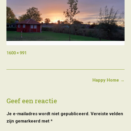
Full
1600 × 991
size
Post
Happy Home
→
navigation
Geef een reactie
Je e-mailadres wordt niet gepubliceerd.
Vereiste velden
zijn gemarkeerd met
*