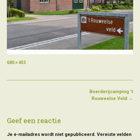
Full
680 × 453
size
Post
Boerderijcamping ’t
navigation
Rouweelse Veld
→
Geef een reactie
Je e-mailadres wordt niet gepubliceerd.
Vereiste velden