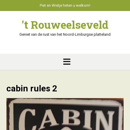
Skip
Piet en Wietje heten u welkom!
to
content
't Rouweelseveld
Geniet van de rust van het Noord-Limburgse platteland
cabin rules 2